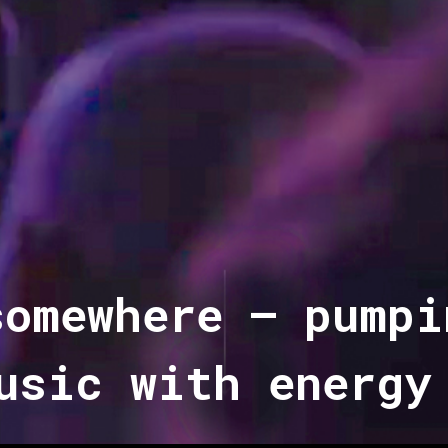
somewhere – pumpi
usic with energy